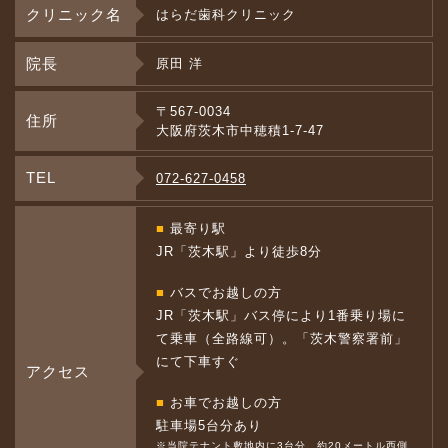
クリニック名
はらだ歯科クリニック
院長
原田 洋
〒567-0034
住所
大阪府茨木市中穂積1-7-47
TEL
072-627-0458
■
最寄り駅
JR「茨木駅」より徒歩8分
■
バスでお越しの方
JR「茨木駅」バス停により1番乗り場に
て乗車（全路線可）。「茨木警察署前」
にて下車すぐ
アクセス
■
お車でお越しの方
駐車場5台分あり
※当院テナント敷地内に3台分、約20メートル西側