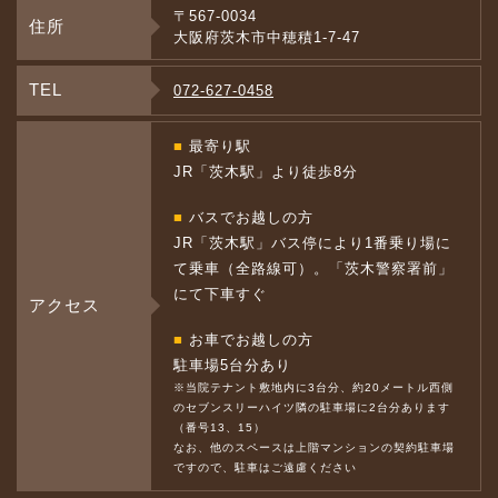
〒567-0034
住所
大阪府茨木市中穂積1-7-47
TEL
072-627-0458
■
最寄り駅
JR「茨木駅」より徒歩8分
■
バスでお越しの方
JR「茨木駅」バス停により1番乗り場に
て乗車（全路線可）。「茨木警察署前」
にて下車すぐ
アクセス
■
お車でお越しの方
駐車場5台分あり
※当院テナント敷地内に3台分、約20メートル西側
のセブンスリーハイツ隣の駐車場に2台分あります
（番号13、15）
なお、他のスペースは上階マンションの契約駐車場
ですので、駐車はご遠慮ください