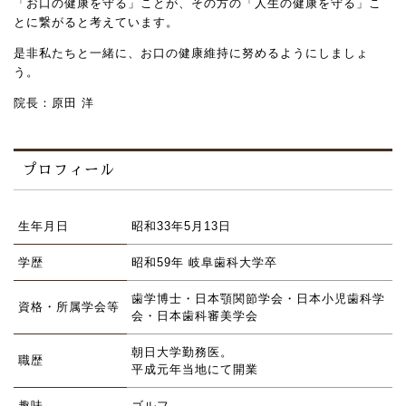
「お口の健康を守る」ことが、その方の「人生の健康を守る」こ
とに繋がると考えています。
是非私たちと一緒に、お口の健康維持に努めるようにしましょ
う。
院長：原田 洋
プロフィール
生年月日
昭和33年5月13日
学歴
昭和59年 岐阜歯科大学卒
歯学博士・日本顎関節学会・日本小児歯科学
資格・所属学会等
会・日本歯科審美学会
朝日大学勤務医。
職歴
平成元年当地にて開業
趣味
ゴルフ