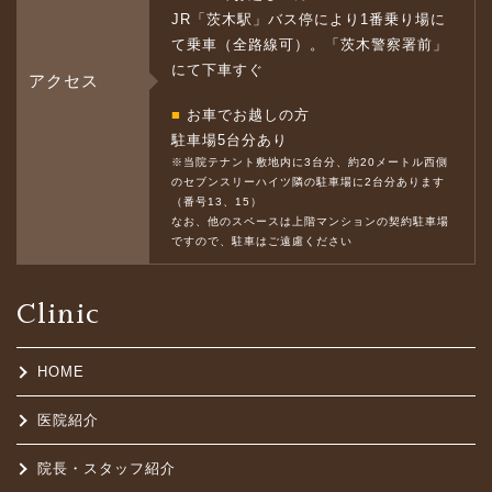
JR「茨木駅」バス停により1番乗り場に
て乗車（全路線可）。「茨木警察署前」
にて下車すぐ
アクセス
■
お車でお越しの方
駐車場5台分あり
※当院テナント敷地内に3台分、約20メートル西側
のセブンスリーハイツ隣の駐車場に2台分あります
（番号13、15）
なお、他のスペースは上階マンションの契約駐車場
ですので、駐車はご遠慮ください
Clinic
HOME
医院紹介
院長・スタッフ紹介