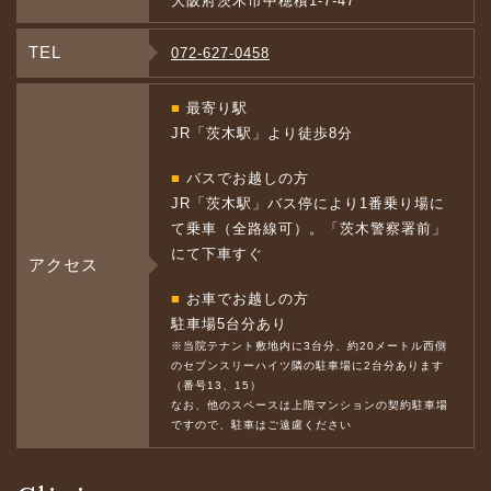
大阪府茨木市中穂積1-7-47
TEL
072-627-0458
■
最寄り駅
JR「茨木駅」より徒歩8分
■
バスでお越しの方
JR「茨木駅」バス停により1番乗り場に
て乗車（全路線可）。「茨木警察署前」
にて下車すぐ
アクセス
■
お車でお越しの方
駐車場5台分あり
※当院テナント敷地内に3台分、約20メートル西側
のセブンスリーハイツ隣の駐車場に2台分あります
（番号13、15）
なお、他のスペースは上階マンションの契約駐車場
ですので、駐車はご遠慮ください