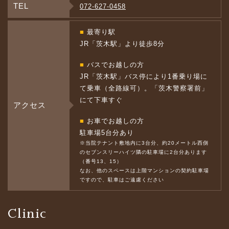
TEL
072-627-0458
■
最寄り駅
JR「茨木駅」より徒歩8分
■
バスでお越しの方
JR「茨木駅」バス停により1番乗り場に
て乗車（全路線可）。「茨木警察署前」
にて下車すぐ
アクセス
■
お車でお越しの方
駐車場5台分あり
※当院テナント敷地内に3台分、約20メートル西側
のセブンスリーハイツ隣の駐車場に2台分あります
（番号13、15）
なお、他のスペースは上階マンションの契約駐車場
ですので、駐車はご遠慮ください
Clinic