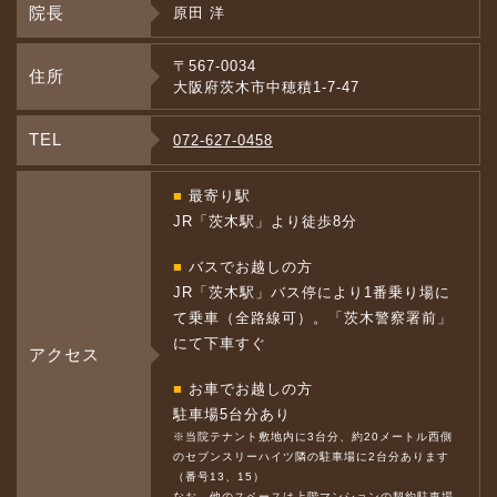
院長
原田 洋
〒567-0034
住所
大阪府茨木市中穂積1-7-47
TEL
072-627-0458
■
最寄り駅
JR「茨木駅」より徒歩8分
■
バスでお越しの方
JR「茨木駅」バス停により1番乗り場に
て乗車（全路線可）。「茨木警察署前」
にて下車すぐ
アクセス
■
お車でお越しの方
駐車場5台分あり
※当院テナント敷地内に3台分、約20メートル西側
のセブンスリーハイツ隣の駐車場に2台分あります
（番号13、15）
なお、他のスペースは上階マンションの契約駐車場