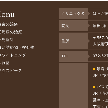
enu
クリニック名
はらだ
虫歯の治療
院長
原田 洋
歯周病の治療
〒567-0
小児歯科
住所
大阪府茨
白い詰め物・被せ物
ホワイトニング
TEL
072-62
入れ歯
■
最寄
マウスピース
JR「茨
■
バス
JR「
乗車（
下車す