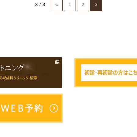
3 / 3
«
1
2
3