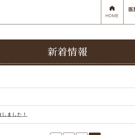
医
新着情報
児歯科
当クリニックの特徴
白い詰め物・被せ物
ホワイトニング
入れ歯
致しました！